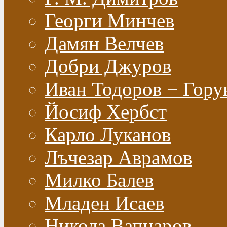
Георги Минчев
Дамян Велчев
Добри Джуров
Иван Тодоров − Гору
Йосиф Хербст
Карло Луканов
Лъчезар Аврамов
Милко Балев
Младен Исаев
Никола Вапцаров