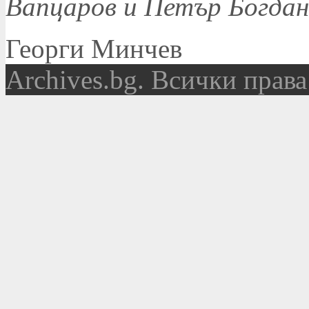
Вапцаров и Петър Богдан
Георги Минчев
Аrchives.bg. Всички права