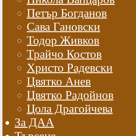
Петър Богданов
Сава Гановски
Тодор Живков
Трайчо Костов
Христо Радевски
Цвятко Анев
Цвятко Радойнов
Цола Драгойчева
За ДАА
Търсене