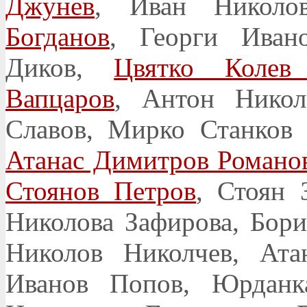
Джунев
, Иван Николо
Богданов
, Георги Иван
Диков,
Цвятко Колев
Вапцаров
, Антон Нико
Славов, Мирко Станков 
Атанас Димитров Романо
Стоянов Петров
, Стоян 
Николова Зафирова, Бор
Николов Николчев, Ат
Иванов Попов, Юрданк