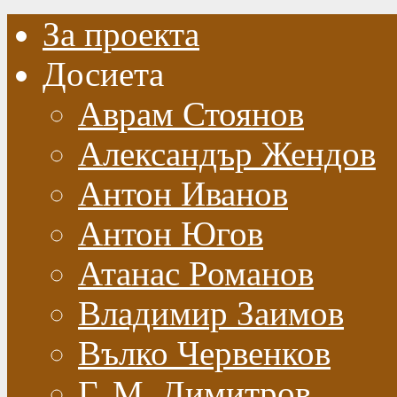
За проекта
Досиета
Аврам Стоянов
Александър Жендов
Антон Иванов
Антон Югов
Атанас Романов
Владимир Заимов
Вълко Червенков
Г. М. Димитров