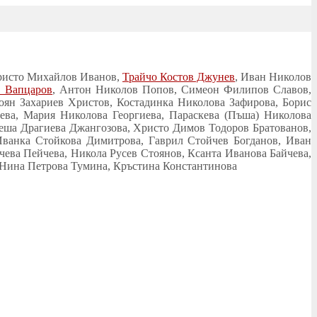
Христо Михайлов Иванов,
Трайчо Костов Джунев
, Иван Николов
 Вапцаров
, Антон Николов Попов, Симеон Филипов Славов,
оян Захариев Христов, Костадинка Николова Зафирова, Борис
ва, Мария Николова Георгиева, Параскева (Пъша) Николова
еша Драгиева Джангозова, Христо Димов Тодоров Братованов,
Иванка Стойкова Димитрова, Гаврил Стойчев Богданов, Иван
ва Пейчева, Никола Русев Стоянов, Ксанта Иванова Байчева,
, Нина Петрова Тумина, Кръстина Константинова