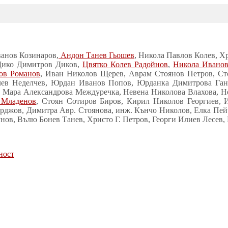
ванов Козинаров,
Андон Танев Гьошев
, Никола Павлов Колев, 
Дико Димитров Диков,
Цвятко Колев Радойнов
,
Никола Иванов
ов Романов
, Иван Николов Щерев, Аврам Стоянов Петров, Ст
ев Неделчев, Юрдан Иванов Попов, Юрданка Димитрова Гане
 Мара Александрова Междуречка, Невена Николова Влахова, Н
 Младенов
, Стоян Сотиров Биров, Кирил Николов Георгиев, 
джов, Димитра Авр. Стоянова, инж. Кънчо Николов, Елка Пейче
нов, Вълю Бонев Танев, Христо Г. Петров, Георги Илиев Лесев
ност