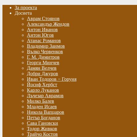
За проекта
Досиета
Аврам Стоянов
Александър Жендов
Антон Иванов
Антон Югов
Атанас Романов
Владимир Заимов
Вълко Червенков
Г. М. Димитров
Георги Минчев
Дамян Велчев
Добри Джуров
Иван Тодоров − Горуня
Йосиф Хербст
Карло Луканов
Лъчезар Аврамов
Милко Балев
Младен Исаев
Никола Вапцаров
Петър Богданов
Сава Гановски
Тодор Живков
Трайчо Костов