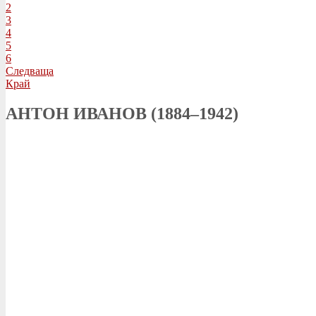
2
3
4
5
6
Следваща
Край
АНТОН ИВАНОВ (1884–1942)