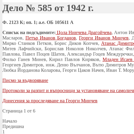
Дело № 585 от 1942 г.
Ф. 2123 К; оп. 1; а.е. ОБ 105611 А
Списък на подсъдимите:
Цола Нинчева Драгойчева
, Антон И
Масларов,
Петър Иванов Богданов
,
Георги Иванов Минчев
, 
Мирко Станков Петков, Борис Диков Копчев,
Атанас Димитр
Митев Лафчийски, Борислав Николов Николчев, Атанас Фил
Павлова, Павел Поцев Шатев, Александър Гоцев Междуречки,
Фильо Ганев Минев, Кирил Павлов Киряков,
Младен Исаев
Георгиев Димитров, инж. Деню Вълчанов, Вътю Димитров Мур
Любка Йорданова Коларова, Георги Цаков Начев, Иван Т. Мору
Писмо за въдворяване
Протоколи за разпит и въпросници за установяване на самолич
Донесения за проследяване на Георги Минчев
Страница 1 от 6
Начало
Предишна
1