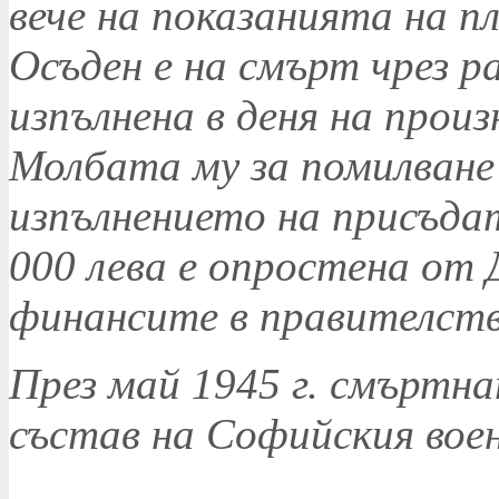
вече на показанията на п
Осъден е на смърт чрез р
изпълнена в деня на произ
Молбата му за помилване 
изпълнението на присъда
000 лева е опростена от
финансите в правителств
През май 1945 г. смъртн
състав на Софийския воен