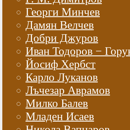
Георги Минчев
Дамян Велчев
Добри Джуров
Иван Тодоров − Гору
Йосиф Хербст
Карло Луканов
Лъчезар Аврамов
Милко Балев
Младен Исаев
Никола Вапцаров