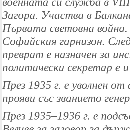
военната си служба в VІІ
Загора. Участва в Балка
Първата световна война.
Софийския гарнизон. Сле
преврат е назначен за ин
политически секретар е и
През 1935 г. е уволнен о
прояви със званието гене
През 1935–1936 г. е подс
Велчев за заговор за дър