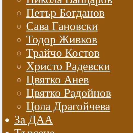
Петър Богданов
Сава Гановски
Тодор Живков
Трайчо Костов
Христо Радевски
Цвятко Анев
Цвятко Радойнов
Цола Драгойчева
За ДАА
Търсене