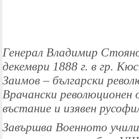
Генерал Владимир Стояно
декември 1888 г. в гр. Кю
Заимов – български револ
Врачански революционен 
въстание и изявен русофи
Завършва Военното училищ