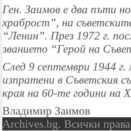
Ген. Заимов е два пъти н
храброст”, на съветскит
“Ленин”. През 1972 г. по
званието “Герой на Съве
След 9 септември 1944 г
изпратени в Съветския с
края на 60-те години на Х
Владимир Заимов
Аrchives.bg. Всички права