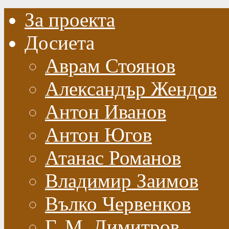
За проекта
Досиета
Аврам Стоянов
Александър Жендов
Антон Иванов
Антон Югов
Атанас Романов
Владимир Заимов
Вълко Червенков
Г. М. Димитров