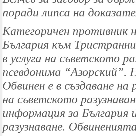
поради липса на доказате
Категоричен противник н
България към Тристранния
в услуга на съветското р
псевдонима “Азорский”. Н
Обвинен е в създаване на 
на съветското разузнаван
информация за България 
разузнаване. Обвиненията