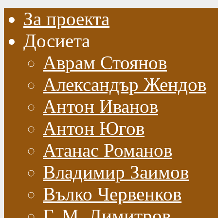
За проекта
Досиета
Аврам Стоянов
Александър Жендов
Антон Иванов
Антон Югов
Атанас Романов
Владимир Заимов
Вълко Червенков
Г. М. Димитров