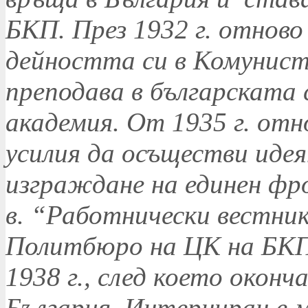
БКП. През 1932 г. отнов
дейността си в Комунист
преподава в българската
академия. От 1935 г. отно
усилия да осъществи иде
изграждане на единен фр
в. “Работнически вестник”
Политбюро на ЦК на БКП
1938 г., след което оконч
България. Интерниран е м