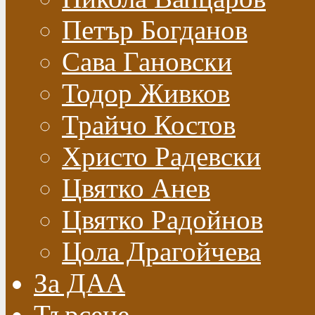
Петър Богданов
Сава Гановски
Тодор Живков
Трайчо Костов
Христо Радевски
Цвятко Анев
Цвятко Радойнов
Цола Драгойчева
За ДАА
Търсене