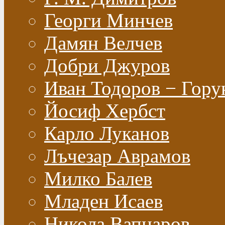
Георги Минчев
Дамян Велчев
Добри Джуров
Иван Тодоров − Гору
Йосиф Хербст
Карло Луканов
Лъчезар Аврамов
Милко Балев
Младен Исаев
Никола Вапцаров