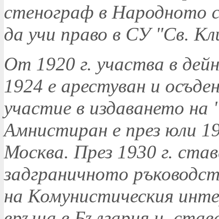
стенограф в Народното с
да учи право в СУ "Св. К
От 1920 г. участва в дей
1924 е арестуван и осъден
участие в издаването на 
Амнистиран е през юли 192
Москва. През 1930 г. став
задграничното ръководст
на Комунистическия интер
връща в България и став