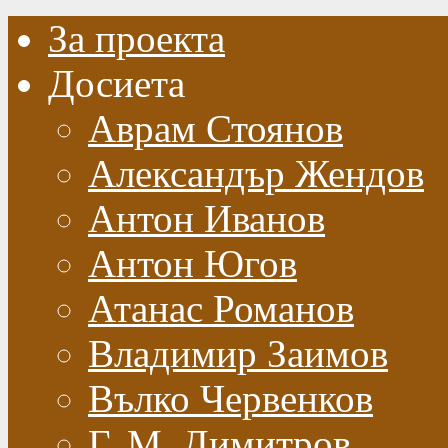
За проекта
Досиета
Аврам Стоянов
Александър Жендов
Антон Иванов
Антон Югов
Атанас Романов
Владимир Заимов
Вълко Червенков
Г. М. Димитров