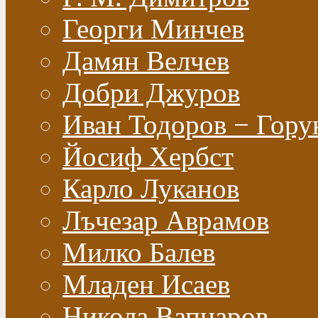
Георги Минчев
Дамян Велчев
Добри Джуров
Иван Тодоров − Гору
Йосиф Хербст
Карло Луканов
Лъчезар Аврамов
Милко Балев
Младен Исаев
Никола Вапцаров