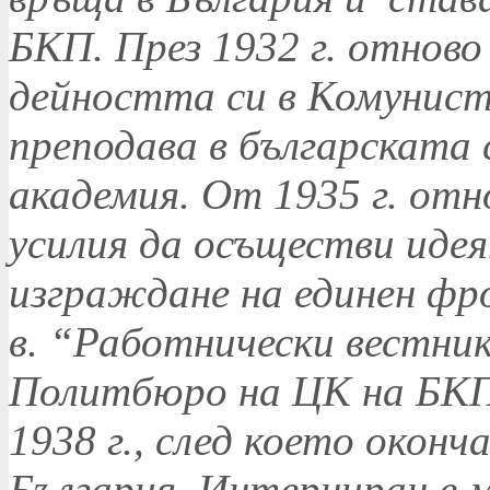
БКП. През 1932 г. отнов
дейността си в Комунист
преподава в българската
академия. От 1935 г. отно
усилия да осъществи иде
изграждане на единен фр
в. “Работнически вестник”
Политбюро на ЦК на БКП
1938 г., след което оконч
България. Интерниран е м