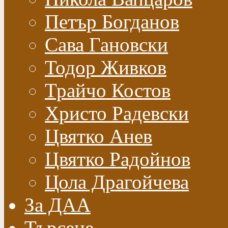
Петър Богданов
Сава Гановски
Тодор Живков
Трайчо Костов
Христо Радевски
Цвятко Анев
Цвятко Радойнов
Цола Драгойчева
За ДАА
Търсене