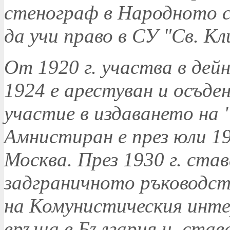
стенограф в Народното с
да учи право в СУ "Св. К
От 1920 г. участва в дей
1924 е арестуван и осъден
участие в издаването на 
Амнистиран е през юли 192
Москва. През 1930 г. став
задграничното ръководст
на Комунистическия интер
връща в България и став