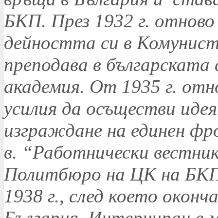
БКП. През 1932 г. отнов
дейността си в Комунист
преподава в българската
академия. От 1935 г. отно
усилия да осъществи иде
изграждане на единен фр
в. “Работнически вестник”
Политбюро на ЦК на БКП
1938 г., след което оконч
България. Интерниран е м