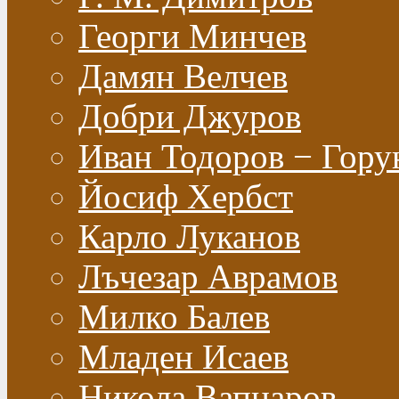
Георги Минчев
Дамян Велчев
Добри Джуров
Иван Тодоров − Гору
Йосиф Хербст
Карло Луканов
Лъчезар Аврамов
Милко Балев
Младен Исаев
Никола Вапцаров