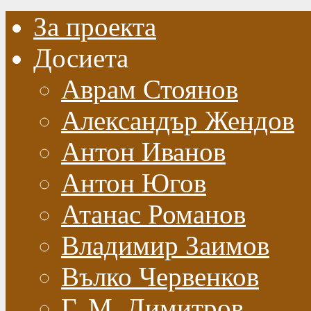
За проекта
Досиета
Аврам Стоянов
Александър Жендов
Антон Иванов
Антон Югов
Атанас Романов
Владимир Заимов
Вълко Червенков
Г. М. Димитров