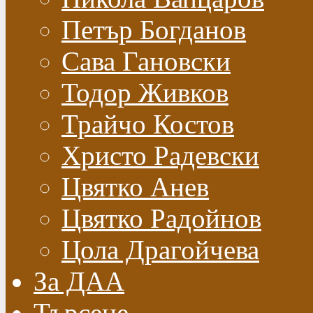
Петър Богданов
Сава Гановски
Тодор Живков
Трайчо Костов
Христо Радевски
Цвятко Анев
Цвятко Радойнов
Цола Драгойчева
За ДАА
Търсене