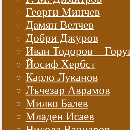
Георги Минчев
Дамян Велчев
Добри Джуров
Иван Тодоров − Гору
Йосиф Хербст
Карло Луканов
Лъчезар Аврамов
Милко Балев
Младен Исаев
Никола Вапцаров