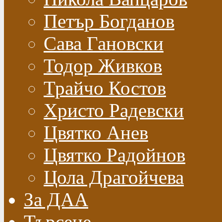
Петър Богданов
Сава Гановски
Тодор Живков
Трайчо Костов
Христо Радевски
Цвятко Анев
Цвятко Радойнов
Цола Драгойчева
За ДАА
Търсене