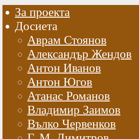
За проекта
Досиета
Аврам Стоянов
Александър Жендов
Антон Иванов
Антон Югов
Атанас Романов
Владимир Заимов
Вълко Червенков
Г. М. Димитров