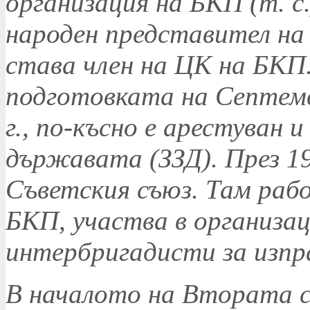
организация на БКП (т. с.)
народен представител на Б
става член на ЦК на БКП
подготовката на Септемв
г., по-късно е арестуван 
държавата (ЗЗД). През 192
Съветския съюз. Там раб
БКП, участва в организа
интербригадисти за изпр
В началото на Втората с