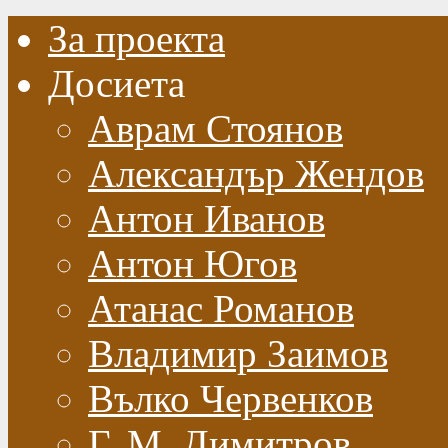
За проекта
Досиета
Аврам Стоянов
Александър Жендов
Антон Иванов
Антон Югов
Атанас Романов
Владимир Заимов
Вълко Червенков
Г. М. Димитров