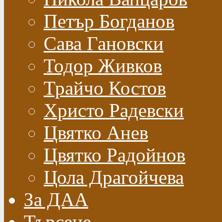
Петър Богданов
Сава Гановски
Тодор Живков
Трайчо Костов
Христо Радевски
Цвятко Анев
Цвятко Радойнов
Цола Драгойчева
За ДАА
Търсене