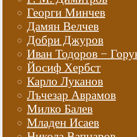
Георги Минчев
Дамян Велчев
Добри Джуров
Иван Тодоров − Гору
Йосиф Хербст
Карло Луканов
Лъчезар Аврамов
Милко Балев
Младен Исаев
Никола Вапцаров