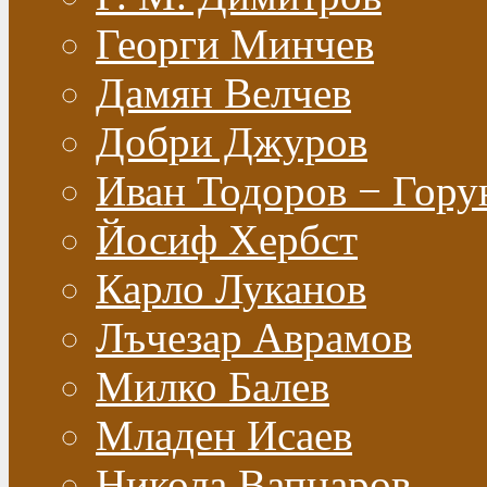
Георги Минчев
Дамян Велчев
Добри Джуров
Иван Тодоров − Гору
Йосиф Хербст
Карло Луканов
Лъчезар Аврамов
Милко Балев
Младен Исаев
Никола Вапцаров