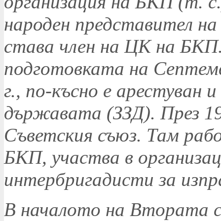
организация на БКП (т. с.)
народен представител на Б
става член на ЦК на БКП
подготовката на Септемв
г., по-късно е арестуван 
държавата (ЗЗД). През 192
Съветския съюз. Там раб
БКП, участва в организа
интербригадисти за изпр
В началото на Втората с