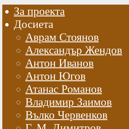
За проекта
Досиета
Аврам Стоянов
Александър Жендов
Антон Иванов
Антон Югов
Атанас Романов
Владимир Заимов
Вълко Червенков
Г. М. Димитров