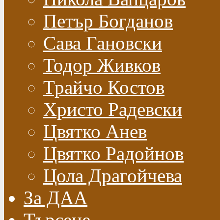
Петър Богданов
Сава Гановски
Тодор Живков
Трайчо Костов
Христо Радевски
Цвятко Анев
Цвятко Радойнов
Цола Драгойчева
За ДАА
Търсене