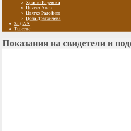
Христо Радевски
Цвятко Анев
Цвятко Радойнов
Цола Драгойчева
За ДАА
Търсене
Показания на свидетели и по