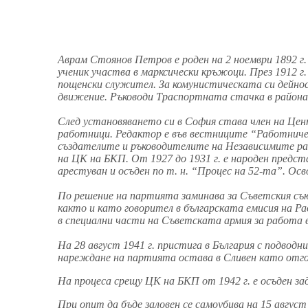
Аврам Стоянов Петров е роден на 2 ноември 1892 г.
ученик участва в марксически кръжоци. През 1912 г
пощенски служител. За комунистическата си дейно
движение. Ръководи Траспортната стачка в района 
След установяването си в София става член на Ц
работници. Редактор е във вестниците “Работниче
създателите и ръководителите на Независимите рабо
на ЦК на БКП. От 1927 до 1931 г. е народен предст
арестуван и осъден по т. н. “Процес на 52-та”. Осво
По решение на партията заминава за Съветския съ
както и като говорител в българската емисия на 
в специални части на Съветската армия за работа 
На 28 август 1941 г. пристига в България с подвод
нареждане на партията остава в Сливен като отго
На процеса срещу ЦК на БКП от 1942 г. е осъден за
При опит да бъде заловен се самоубива на 15 август 