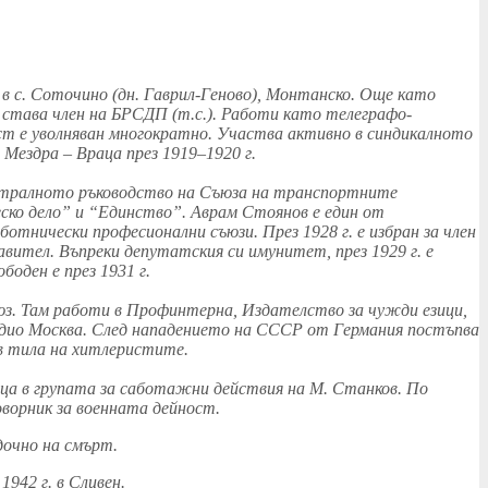
 в с. Соточино (дн. Гаврил-Геново), Монтанско. Още като
. става член на БРСДП (т.с.). Работи като телеграфо-
ст е уволняван многократно. Участва активно в синдикалното
Мездра – Враца през 1919–1920 г.
ентралното ръководство на Съюза на транспортните
ско дело” и “Единство”. Аврам Стоянов е един от
тнически професионални съюзи. През 1928 г. е избран за член
авител. Въпреки депутатския си имунитет, през 1929 г. е
боден е през 1931 г.
юз. Там работи в Профинтерна, Издателство за чужди езици,
Радио Москва. След нападението на СССР от Германия постъпва
в тила на хитлеристите.
ница в групата за саботажни действия на М. Станков. По
ворник за военната дейност.
дочно на смърт.
1942 г. в Сливен.