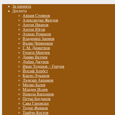
За проекта
Досиета
Аврам Стоянов
Александър Жендов
Антон Иванов
Антон Югов
Атанас Романов
Владимир Заимов
Вълко Червенков
Г. М. Димитров
Георги Минчев
Дамян Велчев
Добри Джуров
Иван Тодоров − Горуня
Йосиф Хербст
Карло Луканов
Лъчезар Аврамов
Милко Балев
Младен Исаев
Никола Вапцаров
Петър Богданов
Сава Гановски
Тодор Живков
Трайчо Костов